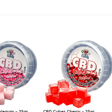
legum – 25gr
CBD Cubes Cherry – 25gr