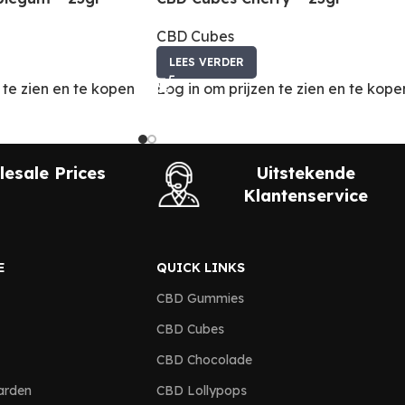
CBD Cubes
LEES VERDER
 te zien en te kopen
Log in om prijzen te zien en te kope
esale Prices
Uitstekende
Klantenservice
E
QUICK LINKS
CBD Gummies
CBD Cubes
CBD Chocolade
arden
CBD Lollypops