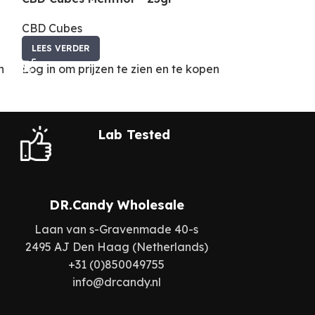
CBD Cubes
CBD Cubes
LEES VERDER
LEES VERDER
n
Log in om prijzen te zien en te kopen
Log in om prij
Lab Tested
DR.Candy Wholesale
Laan van s-Gravenmade 40-s
2495 AJ Den Haag (Netherlands)
+31 (0)850049755
info@drcandy.nl