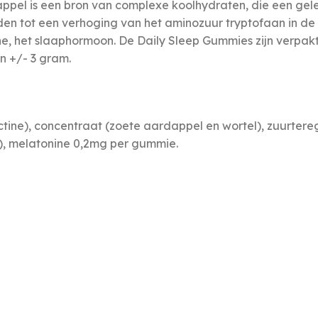
el is een bron van complexe koolhydraten, die een geleid
en tot een verhoging van het aminozuur tryptofaan in de
ine, het slaaphormoon. De Daily Sleep Gummies zijn verpak
n +/- 3 gram.
ectine), concentraat (zoete aardappel en wortel), zuurtere
), melatonine 0,2mg per gummie.