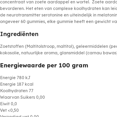
concentraat van zoete aardappel en wortel. Zoete aardapp
bevorderen. Het eten van complexe koolhydraten kan leid
de neurotransmitter serotonine en uiteindelijk in melaton
ongeveer 60 gummies, elke gummie heeft een gewicht va
Ingrediënten
Zoetstoffen (Maltitolstroop, maltitol), geleermiddelen (p
kokosolie, natuurlijke aroma, glansmiddel (carnau bawas
Energiewaarde per 100 gram
Energie 780 kJ
Energie 187 kcal
Koolhydraten 77
Waarvan Suikers 0,00
Eiwit 0,0
Vet <0,50
Verzadigd vet 0,00