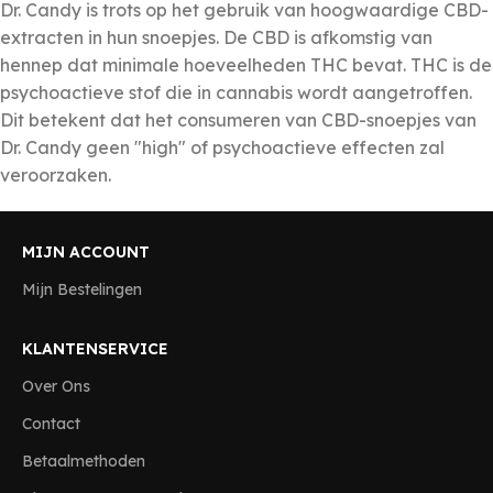
Dr. Candy is trots op het gebruik van hoogwaardige CBD-
extracten in hun snoepjes. De CBD is afkomstig van
hennep dat minimale hoeveelheden THC bevat. THC is de
psychoactieve stof die in cannabis wordt aangetroffen.
Dit betekent dat het consumeren van CBD-snoepjes van
Dr. Candy geen "high" of psychoactieve effecten zal
veroorzaken.
MIJN ACCOUNT
Mijn Bestelingen
KLANTENSERVICE
Over Ons
Contact
Betaalmethoden