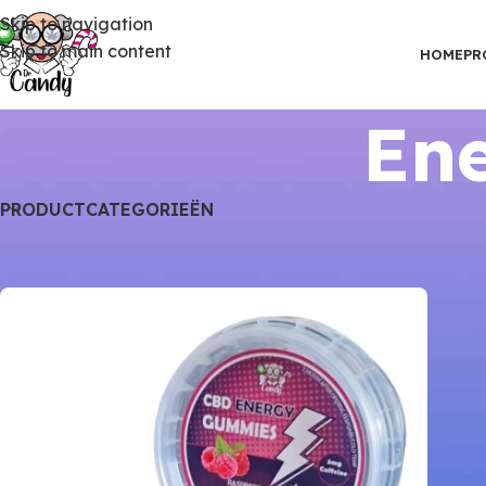
Skip to navigation
Skip to main content
HOME
PR
En
PRODUCTCATEGORIEËN
Home
Producten
CBD Gummies
Energie Gummies