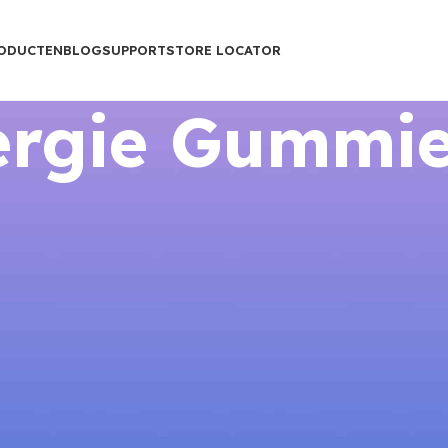
ODUCTEN
BLOG
SUPPORT
STORE LOCATOR
ergie Gummi
Show
9
12
1