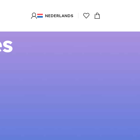
NEDERLANDS
es
8
24