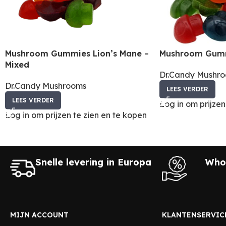
Mushroom Gummies Lion’s Mane –
Mushroom Gummi
Mixed
Dr.Candy Mushr
Dr.Candy Mushrooms
LEES VERDER
LEES VERDER
Log in om prijzen
Log in om prijzen te zien en te kopen
Snelle levering in Europa
Whol
MIJN ACCOUNT
KLANTENSERVIC