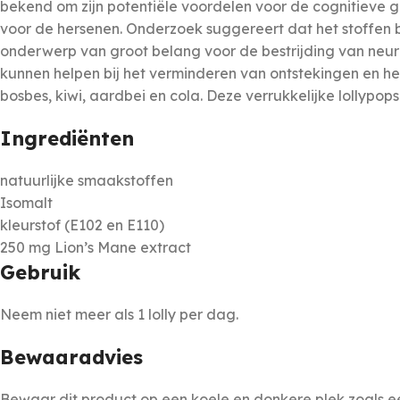
bekend om zijn potentiële voordelen voor de cognitieve 
voor de hersenen. Onderzoek suggereert dat het stoffen 
onderwerp van groot belang voor de bestrijding van neu
kunnen helpen bij het verminderen van ontstekingen en he
bosbes, kiwi, aardbei en cola. Deze verrukkelijke lollypo
Ingrediënten
natuurlijke smaakstoffen
Isomalt
kleurstof (E102 en E110)
250 mg Lion’s Mane extract
Gebruik
Neem niet meer als 1 lolly per dag.
Bewaaradvies
Bewaar dit product op een koele en donkere plek zoals ee