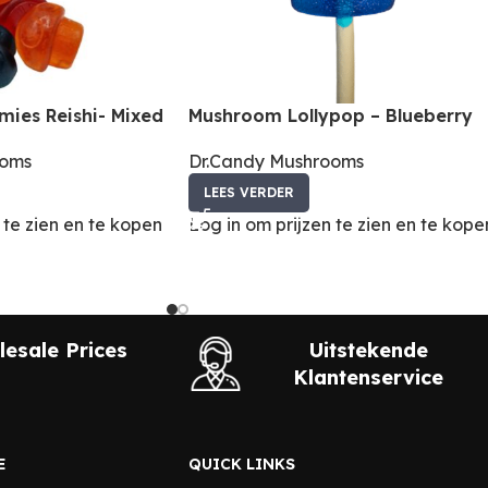
es Reishi- Mixed
Mushroom Lollypop – Blueberry
ooms
Dr.Candy Mushrooms
LEES VERDER
 te zien en te kopen
Log in om prijzen te zien en te kope
esale Prices
Uitstekende
Klantenservice
E
QUICK LINKS