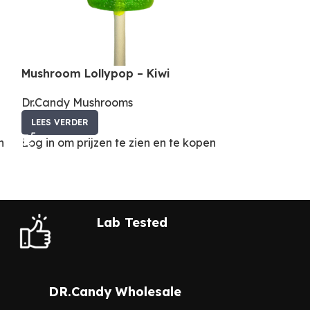
Mushroom Lollypop – Kiwi
Mushroom Lol
Dr.Candy Mushrooms
Dr.Candy Mus
LEES VERDER
LEES VERDER
n
Log in om prijzen te zien en te kopen
Log in om prij
Lab Tested
DR.Candy Wholesale