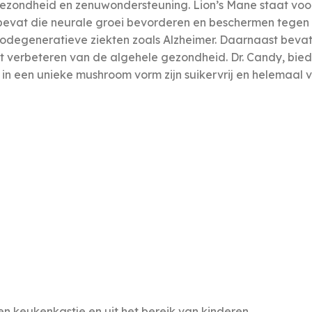
gezondheid en zenuwondersteuning. Lion’s Mane staat voo
bevat die neurale groei bevorderen en beschermen tegen 
rodegeneratieve ziekten zoals Alzheimer. Daarnaast beva
t verbeteren van de algehele gezondheid. Dr. Candy, bied 
ps in een unieke mushroom vorm zijn suikervrij en helemaal
n keukenkastje en uit het bereik van kinderen.