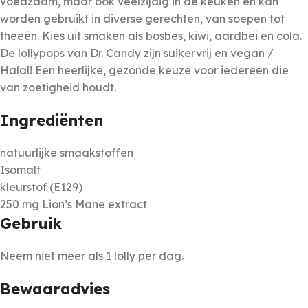
voedzaam, maar ook veelzijdig in de keuken en kan
worden gebruikt in diverse gerechten, van soepen tot
theeën. Kies uit smaken als bosbes, kiwi, aardbei en cola.
De lollypops van Dr. Candy zijn suikervrij en vegan /
Halal! Een heerlijke, gezonde keuze voor iedereen die
van zoetigheid houdt.
Ingrediënten
natuurlijke smaakstoffen
Isomalt
kleurstof (E129)
250 mg Lion’s Mane extract
Gebruik
Neem niet meer als 1 lolly per dag.
Bewaaradvies