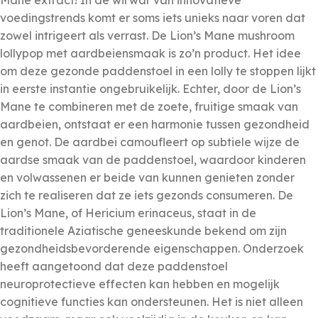
Mane extract! In de wirwar van innovatieve
voedingstrends komt er soms iets unieks naar voren dat
zowel intrigeert als verrast. De Lion’s Mane mushroom
lollypop met aardbeiensmaak is zo’n product. Het idee
om deze gezonde paddenstoel in een lolly te stoppen lijkt
in eerste instantie ongebruikelijk. Echter, door de Lion’s
Mane te combineren met de zoete, fruitige smaak van
aardbeien, ontstaat er een harmonie tussen gezondheid
en genot. De aardbei camoufleert op subtiele wijze de
aardse smaak van de paddenstoel, waardoor kinderen
en volwassenen er beide van kunnen genieten zonder
zich te realiseren dat ze iets gezonds consumeren. De
Lion’s Mane, of Hericium erinaceus, staat in de
traditionele Aziatische geneeskunde bekend om zijn
gezondheidsbevorderende eigenschappen. Onderzoek
heeft aangetoond dat deze paddenstoel
neuroprotectieve effecten kan hebben en mogelijk
cognitieve functies kan ondersteunen. Het is niet alleen